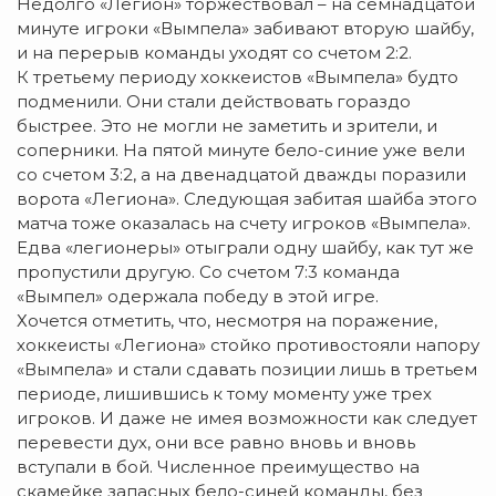
Недолго «Легион» торжествовал – на семнадцатой
минуте игроки «Вымпела» забивают вторую шайбу,
и на перерыв команды уходят со счетом 2:2.
К третьему периоду хоккеистов «Вымпела» будто
подменили. Они стали действовать гораздо
быстрее. Это не могли не заметить и зрители, и
соперники. На пятой минуте бело-синие уже вели
со счетом 3:2, а на двенадцатой дважды поразили
ворота «Легиона». Следующая забитая шайба этого
матча тоже оказалась на счету игроков «Вымпела».
Едва «легионеры» отыграли одну шайбу, как тут же
пропустили другую. Со счетом 7:3 команда
«Вымпел» одержала победу в этой игре.
Хочется отметить, что, несмотря на поражение,
хоккеисты «Легиона» стойко противостояли напору
«Вымпела» и стали сдавать позиции лишь в третьем
периоде, лишившись к тому моменту уже трех
игроков. И даже не имея возможности как следует
перевести дух, они все равно вновь и вновь
вступали в бой. Численное преимущество на
скамейке запасных бело-синей команды, без