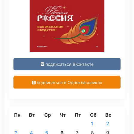
подписаться ВКонтакте
подписаться в Одноклассниках
Пн
Вт
Ср
Чт
Пт
Сб
Вс
1
2
3
4
5
6
7
8
9