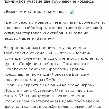
принимают участие две трубчевские команды:
«Вымпел» и «Легион», команда ...
Третий сезон открытого чемпионата Трубчевска по
хоккею с шайбой среди коллективов физической
культуры стартовал 21 октября 2017 года на
ледовой арене «Вымпел».
В соревнованиях принимают участие две
трубчевские команды: «Вымпел» и «Легион»,
команда «Суземка» из одноименного населенного
пункта, «Торфяник» – сборная По­гарского и
Почепского районов, Брасовский район
представляет команда «Ло­коть», а Брянск –
хоккеисты команды «БМЗ».
Первыми скрестили клюшки на арене игроки
«Торфяника» и «Суземки». Матч за­кончился со
счетом 6:3 в пользу суземских хоккеистов.
Второй игры с нетерпением ждали трубчевские
любители хоккея: в борьбе должны были сойтись