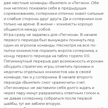
две местные команды «Вымпел» и «Легион». Обе
они неплохо показали себя в предыдущих
соревнованиях, соперники отлично знают сильные
и слабые стороны друг друга. Да и соперники они
только на арене. В жизни – хоккеисты хорошо
общаются между собой.
Игра сразу не задалась для «Легиона». В начале
первого периода был вынужден покинуть лед
один из игроков команды. Несмотря на все по­
пытки хоккеистов по­­разить ворота соперника, к
концу первого периода на табло горело 0:0.
Пятиминутный перерыв дал возможность игрокам
обсудить стратегию игры, отметить промахи и
недочеты отдельных хоккеистов как в своей
команде, так и у соперника. В начале второго
периода «Вымпел» смог «размочить» счет.
«Легионеры» не заставили себя долго ждать и
через пару минут разразились ответным голом и,
не давая сопернику собраться после первой
шайбы, тут же забили вторую.