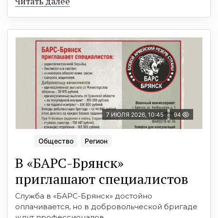
Читать далее
7 ИЮЛЯ 2026, 10:45
94
Общество
Регион
В «БАРС-Брянcк»
приглaшают cпециaлистoв
Служба в «БАРС-Брянск» достойно
оплачивается, но в добровольческой бригаде
ждут профессионалов.