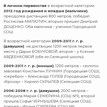
В личном первенстве
в возрастной категории
2012 год рождения и младше
(мальчики)
,
преодолев дистанцию 800 метров, победил
Ростислав МИЛЮТИН, вторым пришел Дмитрий
ДОЦЕНКО. Оба мальчика – ученики Городецкой
СОШ.
В возрастной категории
2009-2011 г. г. р.
(девушки)
на дистанции 1200 метров первое
место у Дарьи БОБУНОВОЙ, второе – у Ксении
АВДЕЕНКОВОЙ (обе из Селецкой школы);
2009-2011 г. г. р. (юноши)
, 1200 метров – «золото»
завоевал Константин ЛУЧКИН (Городецкая СОШ),
«серебро» – Александр ГОЛЕВ (Городецкая СОШ),
«бронзу» – Кирилл СКРЫЛЕВ (Селецкая СОШ);
2006-2008 г. г. р. (девушки)
, 2000 метров –
победила Мария СЕМЕРИНА (СОШ №1), второй
пришла Софья ЧЕРНЫШЕВА (Селецкая СОШ),
третьей – Ирина ГОРДЕЕВА (СОШ №);