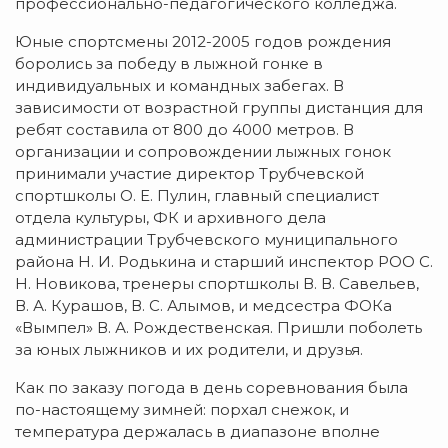
профессионально-педагогического колледжа.
Юные спортсмены 2012-2005 годов рождения
боролись за победу в лыжной гонке в
индивидуальных и командных забегах. В
зависимости от возрастной группы дистанция для
ребят составила от 800 до 4000 метров. В
организации и сопровождении лыжных гонок
принимали участие директор Трубчевской
спортшколы О. Е. Пулин, главный с
пециалист
отдела культуры, ФК и архивного дела
администрации Трубчевского муниципального
района
Н. И. Родькина и старший инспектор РОО С.
Н. Новикова
, тренеры спортшколы В. В. Савельев,
В. А. Курашов, В. С. Алымов, и медсестра ФОКа
«Вымпел» В. А. Рождественская. Пришли поболеть
за юных лыжников и их родители, и друзья.
Как по заказу погода в день соревнования была
по-настоящему зимней: порхал снежок, и
температура держалась в диапазоне вполне