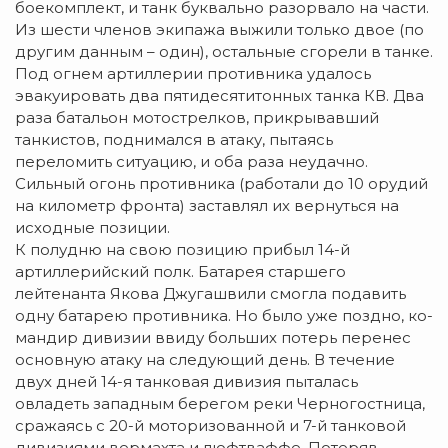
боекомплект, и танк буквально разорвало на части.
Из шести членов экипажа выжили только двое (по
другим данным – один), ос­тальные сгорели в танке.
Под огнем артиллерии противника удалось
эвакуировать два пятидесятитонных танка КВ. Два
раза батальон мотострелков, прикрывавший
танкистов, поднимался в атаку, пытаясь
переломить ситуацию, и оба раза неудачно.
Сильный огонь противника (работали до 10 орудий
на километр фронта) за­ставлял их вернуться на
исходные по­зиции.
К по­лудню на свою по­зицию прибыл 14-й
артиллерийский полк. Батарея старшего
лейтенанта Якова Джугашвили смогла подавить
одну батарею противника. Но было уже поздно, ко­
мандир дивизии ввиду больших по­терь перенес
основную атаку на следующий день. В течение
двух дней 14-я танковая дивизия пыталась
овладеть западным берегом реки Черногостница,
сражаясь с 20-й моторизованной и 7-й танковой
дивизиями вермахта и люфтваффе. Потеряв