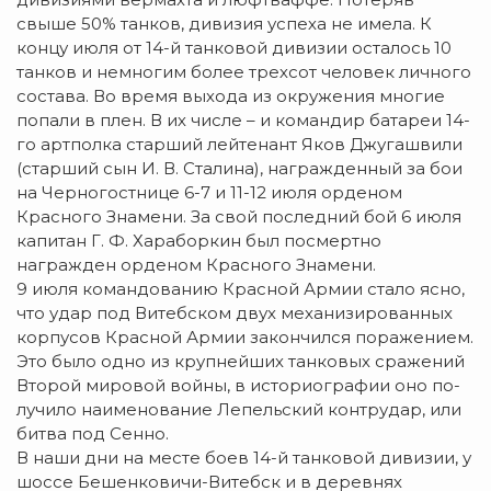
свыше 50% танков, дивизия успеха не имела. К
концу июля от 14-й танковой дивизии осталось 10
танков и не­многим более трехсот человек личного
состава. Во время выхода из окружения многие
попали в плен. В их числе – и командир батареи 14-
го артполка старший лейтенант Яков Джугашвили
(старший сын И. В. Сталина), награжденный за бои
на Черногостнице 6-7 и 11-12 июля орденом
Красного Знамени. За свой последний бой 6 июля
капитан Г. Ф. Хараборкин был посмертно
награжден орденом Красного Знамени.
9 июля командованию Красной Армии стало ясно,
что удар под Витебском двух механизированных
корпусов Красной Армии закончился поражением.
Это было одно из крупнейших танковых сражений
Второй мировой войны, в историографии оно по­
лучило наименование Ле­пельский контрудар, или
битва под Сенно.
В наши дни на месте бо­ев 14-й танковой дивизии, у
шоссе Бе­шенковичи-Витебск и в деревнях