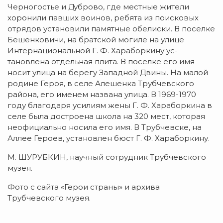
Черногостье и Дуброво, где местные жители
хоронили павших воинов, ребята из по­ис­ковых
отрядов установили памятные обелиски. В поселке
Бешенковичи, на братской могиле на улице
Интернациональной Г. Ф. Ха­раборкину ус­
тановлена отдельная плита. В по­селке его имя
носит улица на берегу Западной Двины. На малой
родине Ге­роя, в селе Алешенка Трубчевского
района, его именем на­звана улица. В 1969-1970
году благодаря уси­лиям же­ны Г. Ф. Ха­раборкина в
селе была до­строена школа на 320 мест, которая
неофициально носила его имя. В Трубчевске, на
Аллее Героев, установлен бюст Г. Ф. Хараборкину.
М. ШУРУБКИН, научный сотрудник Трубчевского
музея.
Фото с сайта «Герои страны» и архива
Трубчевского музея.