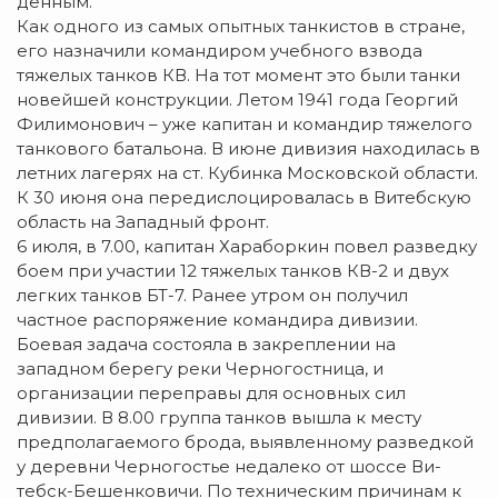
денным.
Как одного из самых опытных танкистов в стране,
его назначили командиром учебного взвода
тяжелых танков КВ. На тот момент это были танки
новейшей конструкции. Летом 1941 года Георгий
Филимонович – уже капитан и командир тяжелого
танкового батальона. В июне дивизия находилась в
летних лагерях на ст. Кубинка Московской области.
К 30 июня она передислоцировалась в Витебскую
об­ласть на Западный фронт.
6 июля, в 7.00, капитан Хараборкин повел разведку
боем при участии 12 тяжелых танков КВ-2 и двух
легких танков БТ-7. Ранее утром он получил
частное распоряжение командира ди­­визии.
Боевая задача состояла в за­креплении на
западном берегу ре­ки Черногостница, и
организации переправы для основных сил
дивизии. В 8.00 группа танков вышла к месту
предполагаемого брода, вы­явленному разведкой
у де­ревни Черногостье недалеко от шоссе Ви­
тебск-Бе­шен­ковичи. По техническим причинам к