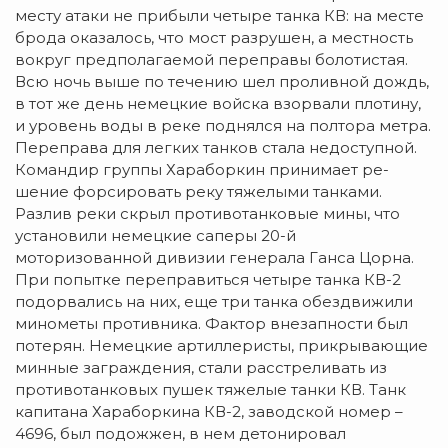
месту атаки не прибыли четыре танка КВ: на месте
брода оказалось, что мост разрушен, а местность
вокруг предполагаемой переправы болотистая.
Всю ночь выше по течению шел проливной дождь,
в тот же день немецкие войска взорвали плотину,
и уровень воды в реке поднялся на полтора метра.
Переправа для легких танков стала недоступной.
Командир группы Хараборкин принимает ре­
шение фор­сировать ре­ку тяжелыми танками.
Разлив реки скрыл противотанковые мины, что
установили немецкие саперы 20-й
моторизованной дивизии генерала Ганса Цорна.
При попытке переправиться четыре танка КВ-2
подорвались на них, еще три танка обездвижили
минометы противника. Фактор внезапности был
потерян. Немецкие артиллеристы, прикрывающие
минные заграждения, стали расстреливать из
противотанковых пушек тяжелые танки КВ. Танк
капитана Хараборкина КВ-2, заводской номер –
4696, был подожжен, в нем детонировал