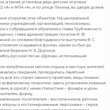
, а также установка двух детских игровых
«А» и №34 «А», и по улице Ленина, во дворе домов
нное открытие этих объектов. На центральной
ники учреждений, организаций, пенсионеры,
ом к собравшимся обратились глава Трубчевского
Ященко, глава администрации поселка И. Ф.
ной со словами благодарности выступила В. С.
 столетия создавался фонтан, каким он был до
елой Березки Н. А. Дорохов.
бль русской песни «Дрема», исполнивший
ыли излюбленным местом отдыха и местных жителей,
значались свидания, проводились памятные
ть все это станет намного приятнее, ведь помимо
у асфальтовому покрытию, здесь установили кованые
ми, в одной с ними стилистике – фонари и урны.
жителям, форму.
маленьких посетителей – воспитанников детских
ые клоуны и костюмированные персонажи – герои
талось на лицах малышей, когда они увидели