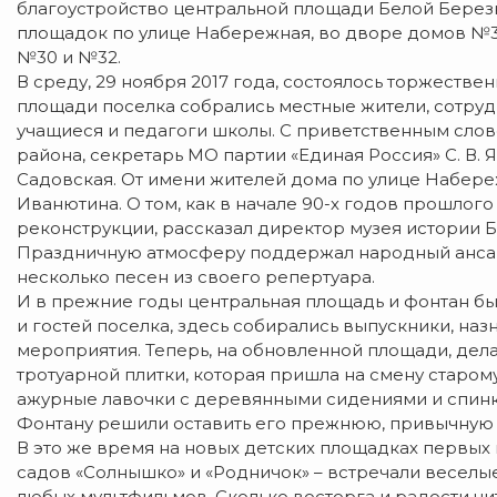
благоустройство центральной площади Белой Березки
площадок по улице Набережная, во дворе домов №32 
№30 и №32.
В среду, 29 ноября 2017 года, состоялось торжестве
площади поселка собрались местные жители, сотруд
учащиеся и педагоги школы. С приветственным слов
района, секретарь МО партии «Единая Россия» С. В. 
Садовская. От имени жителей дома по улице Набереж
Иванютина. О том, как в начале 90-х годов прошлого
реконструкции, рассказал директор музея истории Б
Праздничную атмосферу поддержал народный ансам
несколько песен из своего репертуара.
И в прежние годы центральная площадь и фонтан б
и гостей поселка, здесь собирались выпускники, на
мероприятия. Теперь, на обновленной площади, дела
тротуарной плитки, которая пришла на смену старом
ажурные лавочки с деревянными сидениями и спинка
Фонтану решили оставить его прежнюю, привычную 
В это же время на новых детских площадках первых 
садов «Солнышко» и «Родничок» – встречали весел
любых мультфильмов. Сколько восторга и радости чи