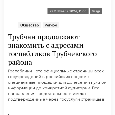
22 ФЕВРАЛЯ 2024, 11:00
62
Общество
Регион
Трубчан продолжают
знакомить с адресами
госпабликов Трубчевского
района
Госпаблики – это официальные страницы всех
госучреждений в российских соцсе­тях,
специаль­ные площадки для донесения нужной
ин­фор­ма­ции до конкретной ау­ди­тории. Все
направления госдеятельности име­­­ют
подтвержденные че­рез госуслуги страницы в
...