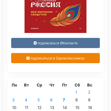
подписаться ВКонтакте
подписаться в Одноклассниках
Пн
Вт
Ср
Чт
Пт
Сб
Вс
1
2
3
4
5
6
7
8
9
10
11
12
13
14
15
16