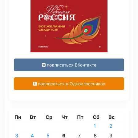
подписаться ВКонтакте
подписаться в Одноклассниках
Пн
Вт
Ср
Чт
Пт
Сб
Вс
1
2
3
4
5
6
7
8
9