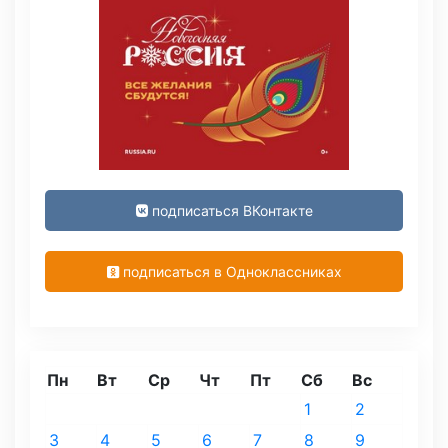
подписаться ВКонтакте
подписаться в Одноклассниках
Пн
Вт
Ср
Чт
Пт
Сб
Вс
1
2
3
4
5
6
7
8
9