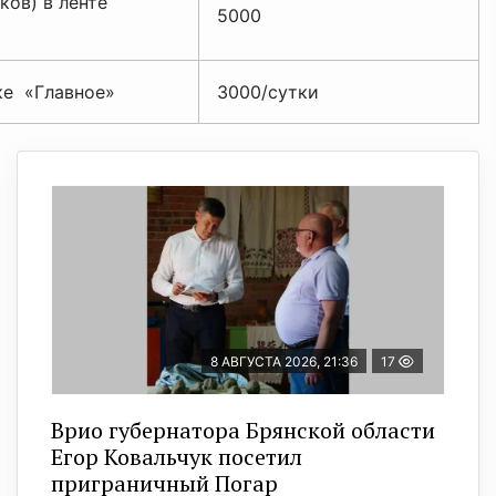
ов) в ленте
5000
ке «Главное»
3000/сутки
8 АВГУСТА 2026, 21:36
17
Врио губернатора Брянской области
Егор Ковальчук посетил
приграничный Погар