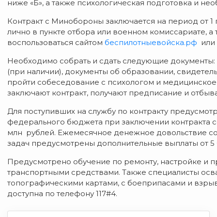
ниже «Б», а также психологическая подготовка и н
Контракт с Минобороны заключается на период от 1 г
лично в пункте отбора или военном комиссариате, а 
воспользоваться сайтом
беспилотныевойска.рф
или 
Необходимо собрать и сдать следующие документы: 
(при наличии), документы об образовании, свидетел
пройти собеседование с психологом и медицинско
заключают контракт, получают предписание и отбыва
Для поступивших на службу по контракту предусмотр
федерального бюджета при заключении контракта сос
млн рублей. Ежемесячное денежное довольствие сос
задач предусмотрены дополнительные выплаты от 5 
Предусмотрено обучение по ремонту, настройке и 
транспортными средствами. Также специалисты осва
топографическими картами, с боеприпасами и взр
доступна по телефону 117#4.