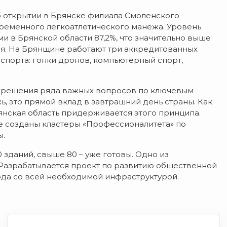
 об открытии в Брянске филиала Смоленского
временного легкоатлетического манежа. Уровень
 в Брянской области 87,2%, что значительно выше
ля. На Брянщине работают три аккредитованных
порта: гонки дронов, компьютерный спорт,
 решения ряда важных вопросов по ключевым
, это прямой вклад в завтрашний день страны. Как
нская область придерживается этого принципа.
е созданы кластеры «Профессионалитета» по
ы.
 зданий, свыше 80 – уже готовы. Одно из
 Разрабатывается проект по развитию общественной
ода со всей необходимой инфраструктурой.