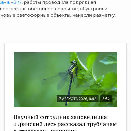
а» в «ВК»
, работы проводила подрядная
вое асфальтобетонное покрытие, обустроили
 новые светофорные объекты, нанесли разметку,
7 АВГУСТА 2026, 9:42
5
Научный сотрудник заповедника
«Брянский лес» рассказал трубчанам
о стрекозах Брянщины