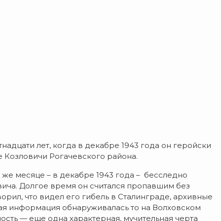
надцати лет, когда в декабре 1943 года он геройски
 Козловичи Рогачевского района.
 же месяце – в декабре 1943 года – бесследно
вича. Долгое время он считался пропавшим без
ворил, что видел его гибель в Сталинграде, архивные
ая информация обнаруживалась то на Волховском
сть — еще одна характерная, мучительная черта