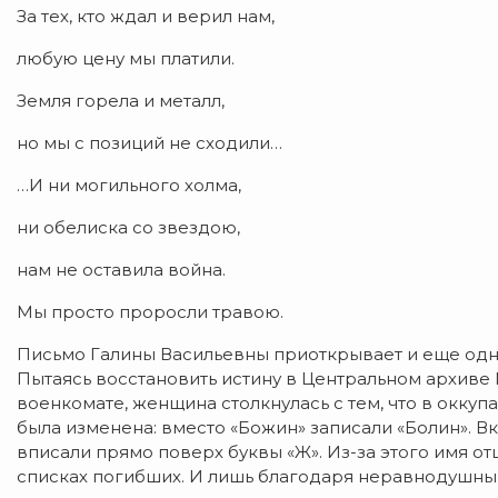
За тех, кто ждал и верил нам,
любую цену мы платили.
Земля горела и металл,
но мы с позиций не сходили…
…И ни могильного холма,
ни обелиска со звездою,
нам не оставила война.
Мы просто проросли травою.
​Письмо Галины Васильевны приоткрывает и еще одну
Пытаясь восстановить истину в Центральном архив
военкомате, женщина столкнулась с тем, что в окку
была изменена: вместо «Божин» записали «Болин». Вк
вписали прямо поверх буквы «Ж». Из-за этого имя о
списках погибших. И лишь благодаря неравнодушн