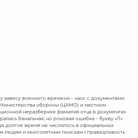
 завесу военного времени – хаос с документами.
е Министерства обороны (ЦАМО) и местном
пационной неразберихе фамилия отца в документах
ралась банальная, но роковая ошибка – букву «Л»
тца долгое время не числилось в официальных
ым людям и многолетним поискам справедливость