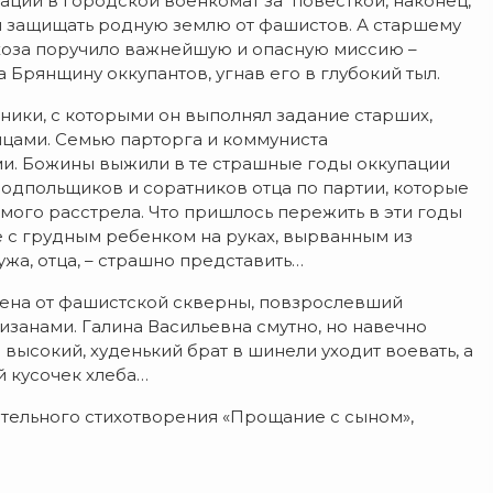
ции в городской военкомат за повесткой, наконец,
ан защищать родную землю от фашистов. А старшему
лхоза поручило важнейшую и опасную миссию –
а Брянщину оккупантов, угнав его в глубокий тыл.
сники, с которыми он выполнял задание старших,
цами. Семью парторга и коммуниста
ми. Божины выжили в те страшные годы оккупации
одпольщиков и соратников отца по партии, которые
емого расстрела. Что пришлось пережить в эти годы
 с грудным ребенком на руках, вырванным из
жа, отца, – страшно представить…
чищена от фашистской скверны, повзрослевший
занами. Галина Васильевна смутно, но навечно
 высокий, худенький брат в шинели уходит воевать, а
 кусочек хлеба…
ительного стихотворения «Прощание с сыном»,