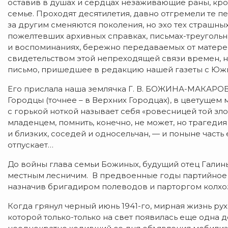
оставив в душах и сердцах незаживающие раны, кр
семье. Проходят десятилетия, давно отгремели те 
за другим сменяются поколения, но эхо тех страшных
пожелтевших архивных справках, письмах-треугольн
и воспоминаниях, бережно передаваемых от матерей
свидетельством этой непреходящей связи времен, н
письмо, пришедшее в редакцию нашей газеты с Южно
​Его прислала наша землячка Г. В. БОЖИНА-МАКАРОВ
Городцы (точнее – в Верхних Городцах), в цветущем 
с горькой ноткой называет себя «ровесницей той зл
младенцем, помнить, конечно, не может, но трагедия
и близких, соседей и односельчан, — и поныне часть
отпускает…
​​До войны глава семьи Божиных, будущий отец Гали
местным лесничим. В предвоенные годы партийное 
назначив бригадиром полеводов и парторгом колхоз
​Когда грянул черный июнь 1941-го, мирная жизнь ру
которой только-только на свет появилась еще одна д