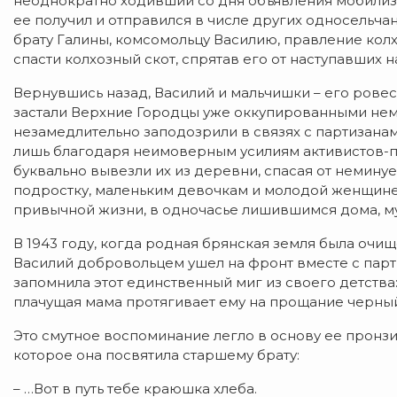
неоднократно ходивший со дня объявления мобилиза
ее получил и отправился в числе других односельч
брату Галины, комсомольцу Василию, правление ко
спасти колхозный скот, спрятав его от наступавших н
​Вернувшись назад, Василий и мальчишки – его рове
застали Верхние Городцы уже оккупированными нем
незамедлительно заподозрили в связях с партизана
лишь благодаря неимоверным усилиям активистов-п
буквально вывезли их из деревни, спасая от немину
подростку, маленьким девочкам и молодой женщине
привычной жизни, в одночасье лишившимся дома, му
​​В 1943 году, когда родная брянская земля была о
Василий добровольцем ушел на фронт вместе с парти
запомнила этот единственный миг из своего детства:
плачущая мама протягивает ему на прощание черный
​Это смутное воспоминание легло в основу ее пронз
которое она посвятила старшему брату:
​– …Вот в путь тебе краюшка хлеба.