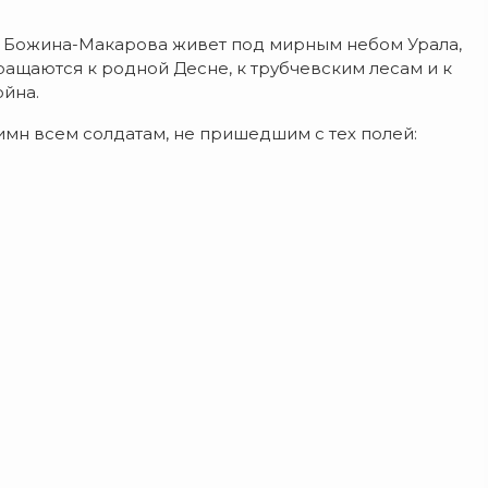
вна Божина-Макарова живет под мирным небом Урала,
ащаются к родной Десне, к трубчевским лесам и к
ойна.
 гимн всем солдатам, не пришедшим с тех полей: