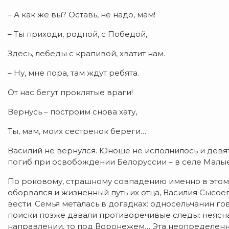
– А как же вы? Оставь, не надо, мам!
– Ты приходи, родной, с Победой,
Здесь, лебеды с крапивой, хватит нам.
– Ну, мне пора, там ждут ребята.
От нас бегут проклятые враги!
Вернусь – построим снова хату,
Ты, мам, моих сестренок береги…
​Василий не вернулся. Юноше не исполнилось и девят
погиб при освобождении Белоруссии – в селе Малые
​По роковому, страшному совпадению именно в этом
оборвался и жизненный путь их отца, Василия Сысое
вести. Семья металась в догадках: односельчанин го
поиски позже давали противоречивые следы: неясн
направлении, то под Воронежем… Эта неопределенно