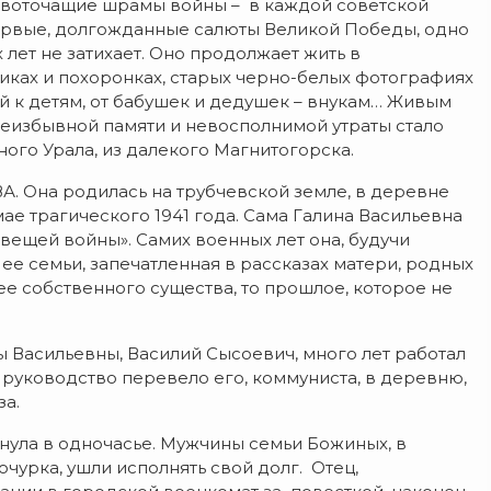
овоточащие шрамы войны – в каждой советской
первые, долгожданные салюты Великой Победы, одно
 лет не затихает. Оно продолжает жить в
иках и похоронках, старых черно-белых фотографиях
 к детям, от бабушек и дедушек – внукам… Живым
еизбывной памяти и невосполнимой утраты стало
го Урала, из далекого Магнитогорска.
А. Она родилась на трубчевской земле, в деревне
мае трагического 1941 года. Сама Галина Васильевна
овещей войны». Самих военных лет она, будучи
 ее семьи, запечатленная в рассказах матери, родных
 ее собственного существа, то прошлое, которое не
ны Васильевны, Василий Сысоевич, много лет работал
руководство перевело его, коммуниста, в деревню,
а.
хнула в одночасье. Мужчины семьи Божиных, в
очурка, ушли исполнять свой долг. Отец,