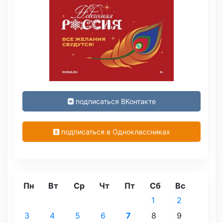
подписаться ВКонтакте
подписаться в Одноклассниках
Пн
Вт
Ср
Чт
Пт
Сб
Вс
1
2
3
4
5
6
7
8
9