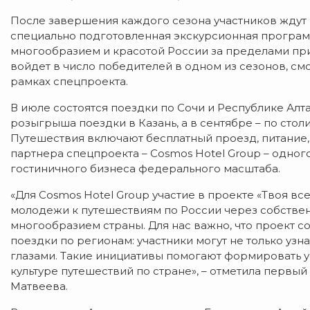
После завершения каждого сезона участников ждут 
специально подготовленная экскурсионная программ
многообразием и красотой России за пределами при
войдет в число победителей в одном из сезонов, см
рамках спецпроекта.
В июле состоятся поездки по Сочи и Республике Алта
розыгрыша поездки в Казань, а в сентябре – по сто
Путешествия включают бесплатный проезд, питание
партнера спецпроекта – Cosmos Hotel Group – одно
гостиничного бизнеса федерального масштаба.
«Для Cosmos Hotel Group участие в проекте «Твоя в
молодежи к путешествиям по России через собствен
многообразием страны. Для нас важно, что проект 
поездки по регионам: участники могут не только узна
глазами. Такие инициативы помогают формировать у
культуре путешествий по стране», – отметила первы
Матвеева.