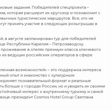
новые задания. Победителей спецпроекта –
а, которая расширит их кругозор и познакомит с
вычных туристических маршрутов. Все, кто не
огут принять участие в следующих розыгрышах в
й, в августе запланирован тур для победителей
лице Республики Карелия – Петрозаводску.
, проживание в отелях премиум-класса ключевого
го из ведущих российских операторов в сфере
селенная возможностей» – это поддержка интереса
ный опыт и знакомство с культурным
соединяет познавательный формат и реальные
ть больше о городах России, но и увидеть их своими
стойчивый интерес к внутреннему туризму и самой
й вице-президент Cosmos Hotel Group Светлана