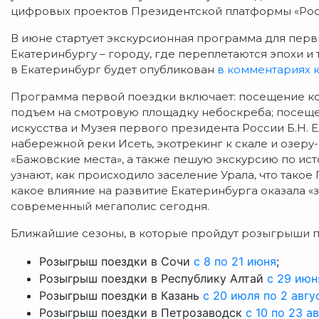
цифровых проектов Президентской платформы «Росс
В июне стартует экскурсионная программа для перв
Екатеринбургу – городу, где переплетаются эпохи 
в Екатеринбург будет опубликован
в комментариях 
Программа первой поездки включает: посещение ко
подъем на смотровую площадку небоскреба; посещ
искусства и Музея первого президента России Б.Н. 
набережной реки Исеть, экотрекинг к скале и озеру
«Бажовские места», а также пешую экскурсию по ист
узнают, как происходило заселение Урала, что тако
какое влияние на развитие Екатеринбурга оказала «з
современный мегаполис сегодня.
Ближайшие сезоны, в которые пройдут розыгрыши п
Розыгрыш поездки в Сочи
с 8 по 21 июня
;
Розыгрыш поездки в Республику Алтай
с 29 июн
Розыгрыш поездки в Казань
с 20 июля по 2 авгу
Розыгрыш поездки в Петрозаводск
с 10 по 23 а