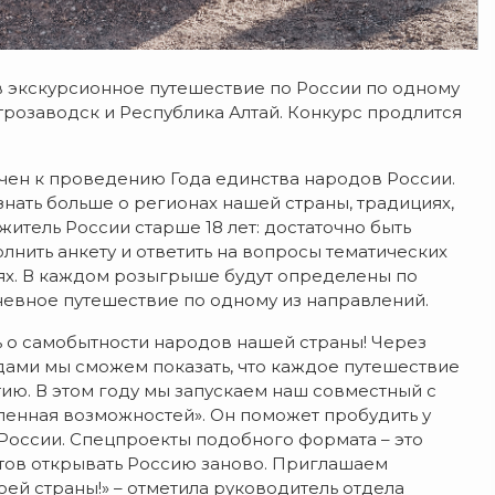
 в экскурсионное путешествие по России по одному
етрозаводск и Республика Алтай. Конкурс продлится
чен к проведению Года единства народов России.
знать больше о регионах нашей страны, традициях,
итель России старше 18 лет: достаточно быть
лнить анкету и ответить на вопросы тематических
тях. В каждом розыгрыше будут определены по
невное путешествие по одному из направлений.
ь о самобытности народов нашей страны! Через
дами мы сможем показать, что каждое путешествие
тию. В этом году мы запускаем наш совместный с
еленная возможностей». Он поможет пробудить у
России. Спецпроекты подобного формата – это
отов открывать Россию заново. Приглашаем
оей страны!» – отметила руководитель отдела