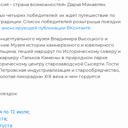
ия – страна возможностей» Дарья Микаелян.
ых четырех победителей: их ждет путешествие по
и традиции. Список победителей розыгрыша поездки
к анонсирующей публикации ВКонтакте
.
нцептуального музея Владимира Высоцкого и
ение Музея истории камнерезного и ювелирного
Ельцина; пеший маршрут по Историческому скверу и
-карьеру «Тальков Камень» в природном парке
орическому центру старозаводской Сысерти. Гости
е Петровская индустриализация и старообрядчество,
олотая лихорадка» XIX века и чем гордится
оездок:
я по 12 июля
;
ста
;
вгуста