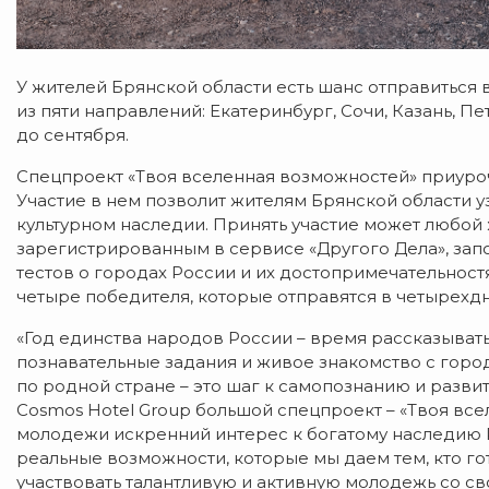
У жителей Брянской области есть шанс отправиться
из пяти направлений: Екатеринбург, Сочи, Казань, П
до сентября.
Спецпроект «Твоя вселенная возможностей» приуро
Участие в нем позволит жителям Брянской области у
культурном наследии. Принять участие может любой ж
зарегистрированным в сервисе «Другого Дела», запо
тестов о городах России и их достопримечательнос
четыре победителя, которые отправятся в четырехд
«Год единства народов России – время рассказыват
познавательные задания и живое знакомство с горо
по родной стране – это шаг к самопознанию и разви
Cosmos Hotel Group большой спецпроект – «Твоя вс
молодежи искренний интерес к богатому наследию 
реальные возможности, которые мы даем тем, кто г
участвовать талантливую и активную молодежь со св