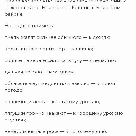
Наиболее вероятно возникновение техногенных
пожаров в г. о. Брянск, г. о. Клинцы и Брянском
районе.
Народные приметы:
пчёлы жалят сильнее обычного — к дождю;
кроты выползают из нор — к ливню;
солнце на закате садится в тучу — к ненастью;
душная погода — к осадкам;
облака плывут медленно и высоко — к ясной
погоде;
солнечный день — к богатому урожаю;
лягушки громко квакают — к хорошему урожаю
огурцов;
вечером выпала роса — к погожему дню.