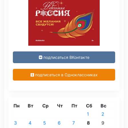
подписаться ВКонтакте
подписаться в Одноклассниках
Пн
Вт
Ср
Чт
Пт
Сб
Вс
1
2
3
4
5
6
7
8
9