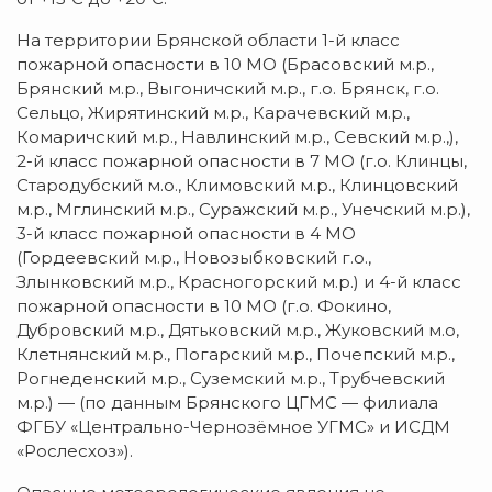
На территории Брянской области 1-й класс
пожарной опасности в 10 МО (Брасовский м.р.,
Брянский м.р., Выгоничский м.р., г.о. Брянск, г.о.
Сельцо, Жирятинский м.р., Карачевский м.р.,
Комаричский м.р., Навлинский м.р., Севский м.р.,),
2-й класс пожарной опасности в 7 МО (г.о. Клинцы,
Стародубский м.о., Климовский м.р., Клинцовский
м.р., Мглинский м.р., Суражский м.р., Унечский м.р.),
3-й класс пожарной опасности в 4 МО
(Гордеевский м.р., Новозыбковский г.о.,
Злынковский м.р., Красногорский м.р.) и 4-й класс
пожарной опасности в 10 МО (г.о. Фокино,
Дубровский м.р., Дятьковский м.р., Жуковский м.о,
Клетнянский м.р., Погарский м.р., Почепский м.р.,
Рогнеденский м.р., Суземский м.р., Трубчевский
м.р.) — (по данным Брянского ЦГМС — филиала
ФГБУ «Центрально-Чернозёмное УГМС» и ИСДМ
«Рослесхоз»).