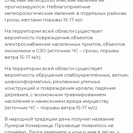
Опасные метеорологические явления не
прогнозируются. Неблагоприятные
метеорологические явления: в отдельных районах
грозы, местами порывы 15-17 м/с.
На территории всей области существует
вероятность повреждения объектов
электроснабжения населенных пунктов, объектов
экономики и СЗО (источник ЧС – грозы, порывы
ветра 15-17 м/с).
На территории всей области существует
вероятность обрушения слабоукреплённых, ветхих,
широкоформатных, рекламных уличных
конструкций и повреждения кровли, падения
деревьев, с возможным травмированием
населения и нанесением вреда имуществу
(источник ЧС – порывы ветра 15-17 м/с).
В народной традиции день получил название
Лукерья Комарница. Прозвище появилось не
случайно. Люди замечали: к концу мая в лесах, у