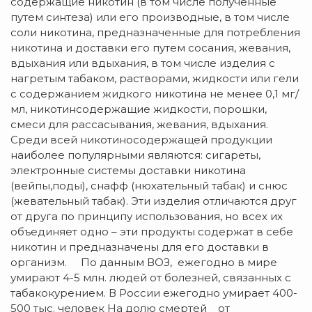
содержащие никотин (в том числе полученные
путем синтеза) или его производные, в том числе
соли никотина, предназначенные для потребления
никотина и доставки его путем сосания, жевания,
вдыхания или вдыхания, в том числе изделия с
нагретым табаком, растворами, жидкости или гели
с содержанием жидкого никотина не менее 0,1 мг/
мл, никотинсодержащие жидкости, порошки,
смеси для рассасывания, жевания, вдыхания.
Среди всей никотиносодержащей продукции
наиболее популярными являются: сигареты,
электронные системы доставки никотина
(вейпы,поды), снафф (нюхательный табак) и снюс
(жевательный табак). Эти изделия отличаются друг
от друга по принципу использования, но всех их
объединяет одно – эти продукты содержат в себе
никотин и предназначены для его доставки в
организм. По данным ВОЗ, ежегодно в мире
умирают 4-5 млн. людей от болезней, связанных с
табакокурением. В России ежегодно умирает 400-
500 тыс. человек На долю смертей от