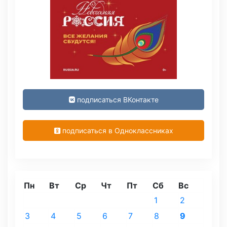
подписаться ВКонтакте
подписаться в Одноклассниках
Пн
Вт
Ср
Чт
Пт
Сб
Вс
1
2
3
4
5
6
7
8
9