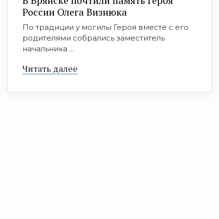
В Брянске почтили память Героя
России Олега Визнюка
По традиции у могилы Героя вместе с его
родителями собрались заместитель
начальника ...
Читать далее