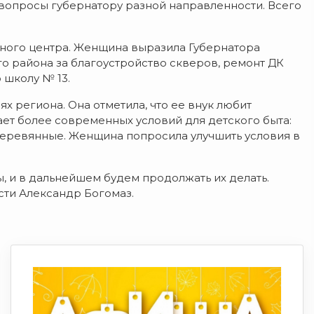
 вопросы губернатору разной направленности. Всего
тного центра. Женщина выразила Губернатора
о района за благоустройство скверов, ремонт ДК
 школу № 13.
х региона. Она отметила, что ее внук любит
тает более современных условий для детского быта:
 деревянные. Женщина попросила улучшить условия в
, и в дальнейшем будем продолжать их делать.
сти Александр Богомаз.