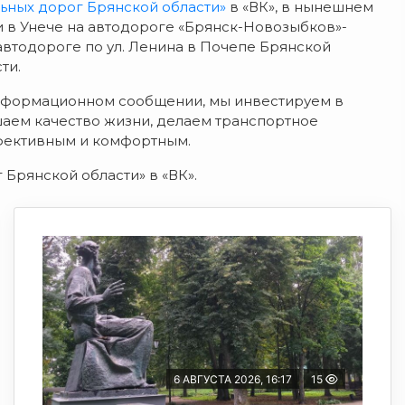
ьных дорог Брянской области»
в «ВК», в нынешнем
и в Унече на автодороге «Брянск-Новозыбков»-
 автодороге по ул. Ленина в Почепе Брянской
ти.
нформационном сообщении, мы инвестируем в
шаем качество жизни, делаем транспортное
фективным и комфортным.
Брянской области» в «ВК».
6 АВГУСТА 2026, 16:17
15