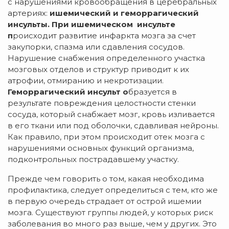
с нарушениями кровообращения в церебральных
артериях:
ишемический и
геморрагический
инсульты.
При ишемическом инсульте
п
роисходит развитие инфаркта мозга за счет
закупорки, спазма или сдавления сосудов.
Нарушение снабжения определенного участка
мозговых отделов и структур приводит к их
атрофии, отмиранию и некротизации.
Геморрагический инсульт
о
бразуется в
результате повреждения целостности стенки
сосуда, который снабжает мозг, кровь изливается
в его ткани или под оболочки, сдавливая нейроны.
Как правило, при этом происходит отек мозга с
нарушениями основных функций организма,
подконтрольных пострадавшему участку.
Прежде чем говорить о том, какая необходима
профилактика, следует определиться с тем, кто же
в первую очередь страдает от острой ишемии
мозга. Существуют группы людей, у которых риск
заболевания во много раз выше, чем у других. Это