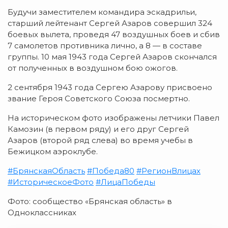
Будучи заместителем командира эскадрильи,
старший лейтенант Сергей Азаров совершил 324
боевых вылета, проведя 47 воздушных боев и сбив
7 самолетов противника лично, а 8 — в составе
группы. 10 мая 1943 года Сергей Азаров скончался
от полученных в воздушном бою ожогов.
2 сентября 1943 года Сергею Азарову присвоено
звание Героя Советского Союза посмертно.
На историческом фото изображены летчики Павел
Камозин (в первом ряду) и его друг Сергей
Азаров (второй ряд слева) во время учебы в
Бежицком аэроклубе.
#БрянскаяОбласть
#Победа80
#РегионВлицах
#ИсторическоеФото
#ЛицаПобеды
Фото: сообщество «Брянская область» в
Одноклассниках