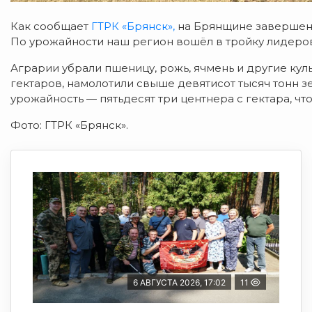
Как сообщает
ГТРК «Брянск»,
на Брянщине завершена
По урожайности наш регион вошёл в тройку лидеров
Аграрии убрали пшеницу, рожь, ячмень и другие кул
гектаров, намолотили свыше девятисот тысяч тонн 
урожайность — пятьдесят три центнера с гектара, ч
Фото: ГТРК «Брянск».
6 АВГУСТА 2026, 17:02
11