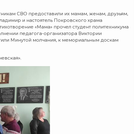
никам СВО предоставили их мамам, женам, друзьям,
Владимир и настоятель Покровского храма
тихотворение «Мама» прочел студент политехникума
олнении педагога-организатора Виктории
тили Минутой молчания, к мемориальным доскам
чевская».