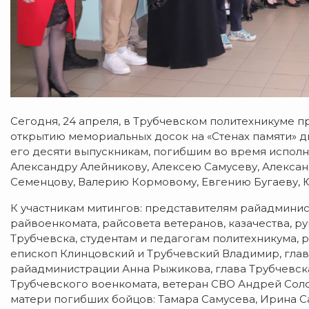
Сегодня, 24 апреля, в Трубчевском политехникуме 
открытию мемориальных досок на «Стенах памяти» д
его десяти выпускникам, погибшим во время исполн
Александру Алейникову, Алексею Самусеву, Алекса
Семенцову, Валерию Кормовому, Евгению Бугаеву, 
К участникам митингов: представителям райадминис
райвоенкомата, райсовета ветеранов, казачества, 
Трубчевска, студентам и педагогам политехникума,
епископ Клинцовский и Трубчевский Владимир, глав
райадминистрации Анна Рыжикова, глава Трубчевск
Трубчевского военкомата, ветеран СВО Андрей Сол
матери погибших бойцов: Тамара Самусева, Ирина С