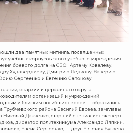
прошли два памятных митинга, посвященных
вух учебных корпусов этого учебного учреждения
ения боевого долга на СВО: Артему Ковалеву,
ндру Худавердиеву, Дмитрию Дедкову, Валерию
Юрию Сергеенко и Евгению Сапонову.
трации, епархии и церковного округа,
руководителям организаций и учреждений
 родным и близким погибших героев — обратились
а Трубчевского района Василий Евсеев, замглавы
а Николай Данченко, старший специалист-эксперт
одков, директор политехникума Александр Ляпкин,
апонова, Елена Сергеенко, — друг Евгения Бугаева