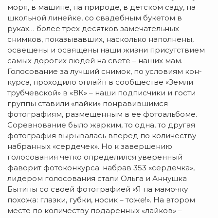
моря, в машине, на природе, в детском саду, на
школьной линейке, со свадебным букетом в
руках… более трех де­сятков замечательных
снимков, показывавших, насколько наполнены,
освещены и освящены наши жизни присутствием
самых дорогих людей на свете – наших мам.
Голосование за лучший снимок, по условиям кон­
курса, проходило он­лайн в сообществе «Земли
трубчевской» в «ВК» – наши подписчики и гости
группы ставили «лайки» понравившимся
фотографиям, размещенным в ее фотоальбоме.
Соревнование было жарким, то одна, то другая
фотография вырывалась вперед по количеству
набранных «сердечек». Но к завершению
голосования четко определился уверенный
фаворит фотоконкурса: набрав 353 «сер­дечка»,
лидером голосования стали Ольга и Ан­нушка
Бытины со свое­й фотографией «Я на мамочку
похожа: глазки, губки, но­сик – тоже!». На втором
мес­те по количеству подаренных «лайков» –