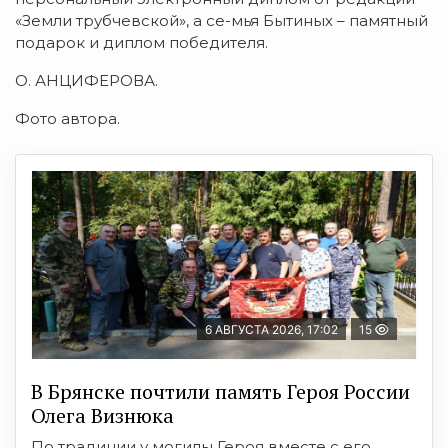
«Земли трубчевской», а се-мья Бытиных – па­мятный
подарок и диплом победителя.
О. АНЦИФЕРОВА.
Фото автора.
6 АВГУСТА 2026, 17:02
15
В Брянске почтили память Героя России
Олега Визнюка
По традиции у могилы Героя вместе с его