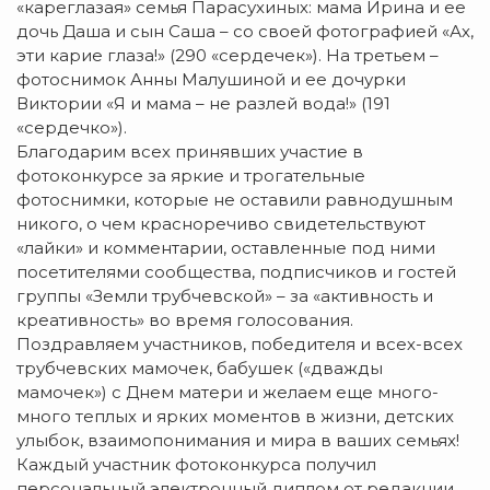
«кареглазая» се­мья Парасухиных: мама Ирина и ее
дочь Даша и сын Саша – со своей фотографией «Ах,
эти карие глаза!» (290 «сердечек»). На третьем –
фотоснимок Ан­ны Малушиной и ее дочурки
Виктории «Я и ма­ма – не разлей вода!» (191
«сердечко»).
Благодарим всех принявших участие в
фотоконкурсе за яр­кие и трогательные
фотоснимки, которые не оставили равнодушным
никого, о чем красноре­чиво свидетельствуют
«лайки» и комментарии, оставленные под ними
посетителями сообщества, подписчиков и гостей
группы «Земли трубчевской» – за «ак­тивность и
креативность» во время голосования.
Поздравляем участников, победителя и всех-всех
трубчевских ма­­мо­чек, бабушек («дважды
мамочек») с Днем матери и желаем еще много-
много теплых и яр­ких моментов в жизни, детских
улыбок, взаимопонимания и мира в ва­ших семьях!
Каждый участник фо­токонкурса по­лучил
персональный электронный диплом от ре­дакции