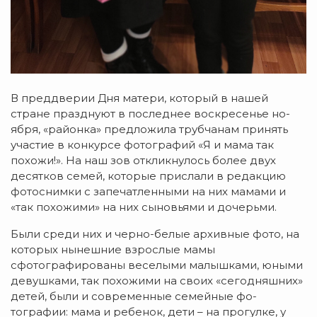
В преддверии Дня ма­тери, который в нашей
стране празднуют в по­следнее воскресенье но­
ября, «районка» предложила трубчанам принять
участие в конкурсе фотографий «Я и мама так
похожи!». На наш зов откликнулось более двух
десятков семей, которые прислали в редакцию
фотоснимки с запечатленными на них мамами и
«так похожими» на них сыновьями и до­черьми.
Были среди них и черно-белые архивные фото, на
которых нынешние взрослые мамы
сфотографированы веселыми ма­лыш­ками, юными
девушками, так похожими на своих «сегодняшних»
де­тей, были и современные семейные фо­
тографии: ма­ма и ребенок, дети – на прогулке, у