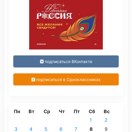
подписаться ВКонтакте
подписаться в Одноклассниках
Пн
Вт
Ср
Чт
Пт
Сб
Вс
1
2
3
4
5
6
7
8
9