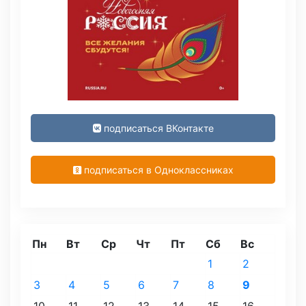
подписаться ВКонтакте
подписаться в Одноклассниках
Пн
Вт
Ср
Чт
Пт
Сб
Вс
1
2
3
4
5
6
7
8
9