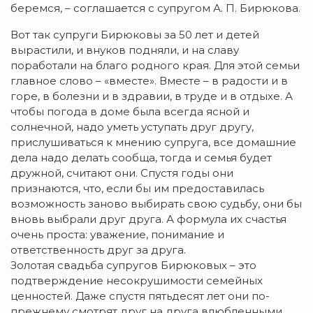
беремся, – соглашается с супругом А. П. Бирюкова.
Вот так супруги Бирюковы за 50 лет и детей
вырастили, и внуков подняли, и на славу
поработали на благо родного края. Для этой семьи
главное слово – «вместе». Вместе – в радости и в
горе, в болезни и в здравии, в труде и в отдыхе. А
чтобы погода в доме была всегда ясной и
солнечной, надо уметь уступать друг другу,
прислушиваться к мнению супруга, все домашние
дела надо делать сообща, тогда и семья будет
дружной, считают они. Спустя годы они
признаются, что, если бы им предоставилась
возможность заново выбирать свою судьбу, они бы
вновь выбрали друг друга. А формула их счастья
очень проста: уважение, понимание и
ответственность друг за друга.
Золотая свадьба супругов Бирюковых – это
подтверждение несокрушимости семейных
ценностей. Даже спустя пятьдесят лет они по-
прежнему смотрят друг на друга влюбленными