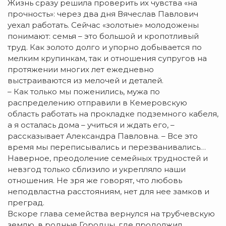
Жизнь сразу решила проверить их чувства «на
прочность»: через два дня Вячеслав Павлович
уехал работать. Сейчас «золотые» молодожены
понимают: семья – это большой и кропотливый
труд. Как золото долго и упорно добывается по
мелким крупинкам, так и отношения супругов на
протяжении многих лет ежедневно
выстраиваются из мелочей и деталей.
– Как только мы поженились, мужа по
распределению отправили в Кемеровскую
область работать на прокладке подземного кабеля,
а я осталась дома – учиться и ждать его, –
рассказывает Александра Павловна. – Все это
время мы переписывались и перезванивались…
Наверное, преодоление семейных трудностей и
невзгод только сблизило и укрепляло наши
отношения. Не зря же говорят, что любовь
неподвластна расстояниям, нет для нее замков и
преград.
Вскоре глава семейства вернулся на трубчевскую
землю, в родные Городцы, где продолжил