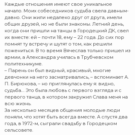
Каждые отношения имеют свое уникальное
начало. Моих собеседников судьба свела давным-
давно. Они жили недалеко друг от друга, имели
общих друзей, но не были знакомы. Летний день,
когда они пришли на танцы в Городецкий ДК, свел
их вместе: ей – почти 18, ему – 22 года. До сих пор
помнят ту встречу и шутят о том, как решили
пожениться. В то время Вячеслав только пришел из
армии, а Александра училась в Трубчевском
политехникуме.
– Парень он был видный, красивый, многие
девчонки на него засматривались, – вспоминает А.
П. Бирюкова, – но приглянулась ему я: видно,
судьба… Это была любовь с первого взгляда и с
первого танца, в котором закружил Слава меня на
всю жизнь.
За несколько месяцев общения молодые люди
поняли, что хотят быть всегда вместе. А спустя два
года, в 1972-м, сыграли свадьбу в Городецком
сельсовете.