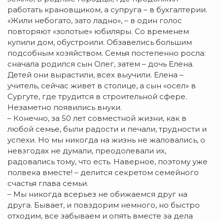
работать крановщиком, а супруга – в бухгалтерии.
«Жили небогато, зато ладно», – в один голос
повторяют «золотые» юбиляры. Со временем
купили дом, обустроили. Обзавелись большим
подсобным хозяйством. Семья постепенно росла:
сначала родился сын Олег, затем – дочь Елена.
Детей они вырастили, всех выучили. Елена –
учитель, сейчас живет в столице, а сын «осел» в
Сургуте, где трудится в строительной сфере.
Незаметно появились внуки.
– Конечно, за 50 лет совместной жизни, как в
любой семье, были радости и печали, трудности и
успехи. Но мы никогда на жизнь не жаловались, о
невзгодах не думали, преодолевали их,
радовались тому, что есть. Наверное, поэтому уже
полвека вместе! – делится секретом семейного
счастья глава семьи.
– Мы никогда всерьез не обижаемся друг на
друга. Бывает, и повздорим немного, но быстро
отходим, все забываем и опять вместе за дела