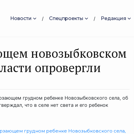
Новости
Спецпроекты
Редакция
ющем новозыбковском
ласти опровергли
рзающем грудном ребенке Новозыбковского села, об
рждал, что в селе нет света и его ребенок
рзающем грудном ребенке Новозыбковского села,