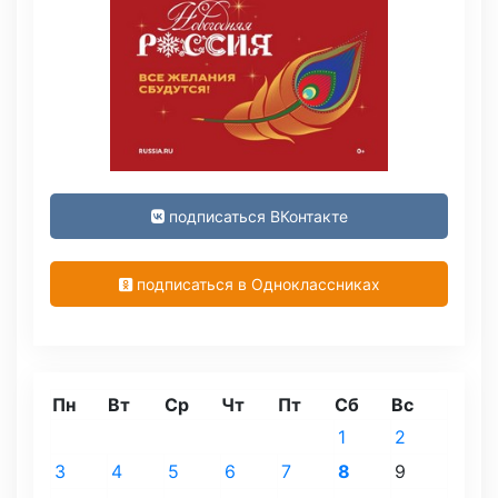
подписаться ВКонтакте
подписаться в Одноклассниках
Пн
Вт
Ср
Чт
Пт
Сб
Вс
1
2
3
4
5
6
7
8
9