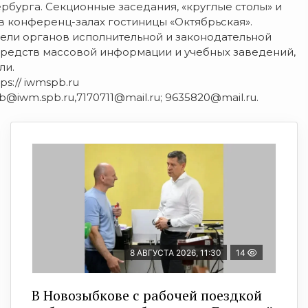
бурга. Секционные заседания, «круглые столы» и
 в конференц-залах гостиницы «Октябрьская».
ели органов исполнительной и законодательной
средств массовой информации и учебных заведений,
ли.
s:// iwmspb.ru
eb@iwm.spb.ru,7170711@mail.ru; 9635820@mail.ru.
8 АВГУСТА 2026, 11:30
14
В Новозыбкове с рабочей поездкой