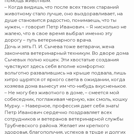
помощь животным.
– Когда видишь, что после всех твоих стараний
животному стало лучше, оно выздоравливает, на
душе становится радостно, понимаешь, что ты
нужен, – говорит Петр Иванович. – Я нисколько не
жалею, что в свое время выбрал именно эту
дорогу – путь ветеринарного врача.
Дочь и зять П. И. Сычева тоже ветврачи, жена
закончила ветеринарный техникум. Во дворе дома
Сычевых полно кошек. Эти хвостатые создания
чувствуют здесь себя вполне комфортно:
вольготно развалившись на крыше подвала, лишь
хитро щурятся от яркого света в ожидании, когда
хозяева дома вынесут им что-нибудь вкусненькое.
– Не могу без животного в доме, – смеется мой
собеседник, поглаживая черную, как смоль, кошку
Мурку. – Наверное, профессия дает себя знать!
Петр Иванович сердечно поздравляет всех
сотрудников и ветеранов ветеринарной службы
Трубчевского района. Желает им крепкого
здоровья, благополучия, успехов в труде и долгих