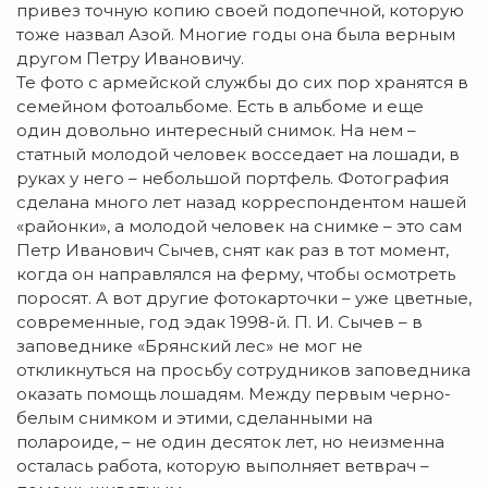
привез точную копию своей подопечной, которую
тоже назвал Азой. Многие годы она была верным
другом Петру Ивановичу.
Те фото с армейской службы до сих пор хранятся в
семейном фотоальбоме. Есть в альбоме и еще
один довольно интересный снимок. На нем –
статный молодой человек восседает на лошади, в
руках у него – небольшой портфель. Фотография
сделана много лет назад корреспондентом нашей
«районки», а молодой человек на снимке – это сам
Петр Иванович Сычев, снят как раз в тот момент,
когда он направлялся на ферму, чтобы осмотреть
поросят. А вот другие фотокарточки – уже цветные,
современные, год эдак 1998-й. П. И. Сычев – в
заповеднике «Брянский лес» не мог не
откликнуться на просьбу сотрудников заповедника
оказать помощь лошадям. Между первым черно-
белым снимком и этими, сделанными на
полароиде, – не один десяток лет, но неизменна
осталась работа, которую выполняет ветврач –