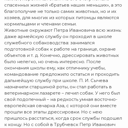
спасенных жизней «братьев наших меньших», а это
благополучие не только самих животных, но и их
хозяев, для многих из которых питомцы являются
кормильцами и членами семьи.
Животные окружают Петра Ивановича всю жизнь:
даже армейскую службу он проходил в школе
служебного собаководства: занимался
подготовкой собак к работе на границе, охране
объектов и т. д. Конечно, дрессировать животных
было нелегко, но очень интересно. После
окончания школы ему, как отличнику учебы,
командование предложило остаться и проходить
дальнейшую службу при школе. П. И. Сычева
назначили старшиной роты, он стал работать в
ветеринарном лазарете – лечил собак. У него был
свой подопечный – на редкость умная восточно-
европейская овчарка Аза, с которой они вместе
прошли все этапы дрессировки. Но с нею
пришлось расстаться, когда срок службы подошел
к концу. Но с собой в Трубчевск Петр Иванович