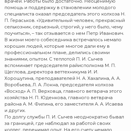
врачей. Работы было достаточно. Неоценимую
помощь и поддержку в становлении молодого
специалиста оказал председатель этого колхоза Н.
П. Гераськов. «Удивительный человек, прекрасный
сельхозник, серьезный, строгий, у него было, чему
поучиться», – так отзывается о нем Петр Иванович.
В жизни моего собеседника встречалось немало
хороших людей, которые многое дали ему в
профессиональном плане, делились своими
знаниями, опытом. С теплотой П. И. Сычев
вспоминает председателя райисполкома М. П.
Щеглова, директора веттехникума И. И.
Хорошутина, преподавателей Н. А. Хахалина, А. А.
Воробьева, Л. А. Локна, председателя колхоза
«Восход» А. П. Верховца, главного ветврача этого
хозяйства Н. П. Юденкова, главного ветврача
района А. М. Филина, его заместителя А. А. Исаева
и других.
По долгу службы П. И. Сычев неоднократно бывал
за границей, где наблюдал за работой своих
коллег, перенимал опыт. На его счету немало