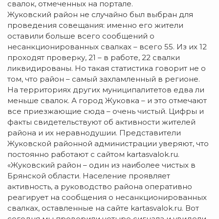
свалок, отмеченных на портале.
Жуковский район не случайно был выбран для
проведения совещания: именно его жители
оставили больше всего сообщений о
несанкционированных свалках – всего 55. Из их 12
проходят проверку, 21 – в работе, 22 свалки
ликвидированы. Но такая статистика говорит не о
том, что район – самый захламленный в регионе.
На территориях других муниципалитетов едва ли
меньше свалок. А город Жуковка – и это отмечают
все приезжающие сюда – очень чистый. Цифры и
факты свидетельствуют об активности жителей
района и их неравнодушии. Представители
Жуковской районной администрации уверяют, что
постоянно работают с сайтом kartasvalok.ru.
«Жуковский район – один из наиболее чистых в
Брянской области. Население проявляет
активность, а руководство района оперативно
реагирует на сообщения о несанкционированных
свалках, оставленные на сайте kartasvalok.ru. Вот
сегодня мы проверили четыре сигнала и увидели,