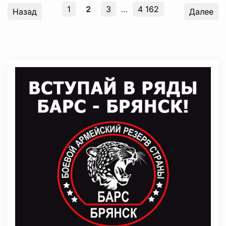
1
2
3
…
4 162
Назад
Далее