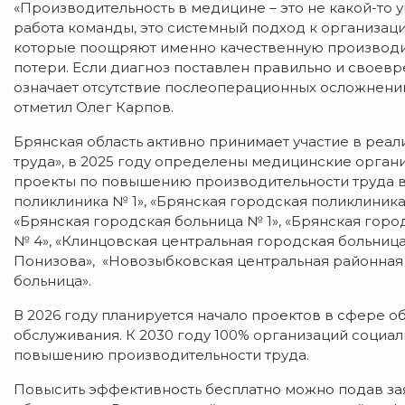
«Производительность в медицине – это не какой-то 
работа команды, это системный подход к организаци
которые поощряют именно качественную производит
потери. Если диагноз поставлен правильно и своевр
означает отсутствие послеоперационных осложнений,
отметил Олег Карпов.
Брянская область активно принимает участие в реа
труда», в 2025 году определены медицинские органи
проекты по повышению производительности труда в 
поликлиника № 1», «Брянская городская поликлиника
«Брянская городская больница № 1», «Брянская горо
№ 4», «Клинцовская центральная городская больница
Понизова», «Новозыбковская центральная районная 
больница».
В 2026 году планируется начало проектов в сфере об
обслуживания. К 2030 году 100% организаций социа
повышению производительности труда.
Повысить эффективность бесплатно можно подав за