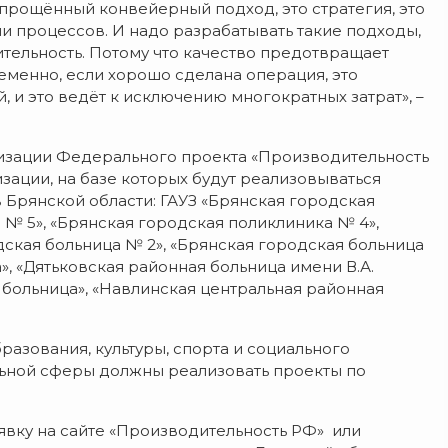
упрощённый конвейерный подход, это стратегия, это
и процессов. И надо разрабатывать такие подходы,
ельность. Потому что качество предотвращает
еменно, если хорошо сделана операция, это
 и это ведёт к исключению многократных затрат», –
лизации Федерального проекта «Производительность
зации, на базе которых будут реализовываться
Брянской области: ГАУЗ «Брянская городская
 № 5», «Брянская городская поликлиника № 4»,
дская больница № 2», «Брянская городская больница
», «Дятьковская районная больница имени В.А.
больница», «Навлинская центральная районная
разования, культуры, спорта и социального
льной сферы должны реализовать проекты по
явку на сайте «Производительность РФ» или