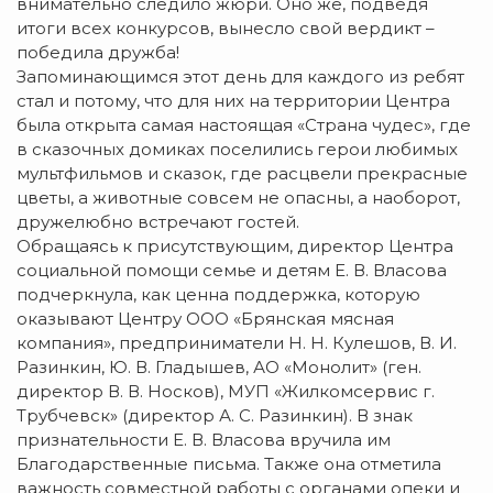
внимательно следило жюри. Оно же, подведя
итоги всех конкурсов, вынесло свой вердикт –
победила дружба!
Запоминающимся этот день для каждого из ребят
стал и потому, что для них на территории Центра
была открыта самая настоящая «Страна чудес», где
в сказочных домиках поселились герои любимых
мультфильмов и сказок, где расцвели прекрасные
цветы, а животные совсем не опасны, а наоборот,
дружелюбно встречают гостей.
Обращаясь к присутствующим, директор Центра
социальной помощи семье и детям Е. В. Власова
подчеркнула, как ценна поддержка, которую
оказывают Центру ООО «Брянская мясная
компания», предприниматели Н. Н. Кулешов, В. И.
Разинкин, Ю. В. Гладышев, АО «Монолит» (ген.
директор В. В. Носков), МУП «Жилкомсервис г.
Трубчевск» (директор А. С. Разинкин). В знак
признательности Е. В. Власова вручила им
Благодарственные письма. Также она отметила
важность совместной работы с органами опеки и